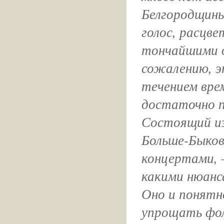
Белгородщин
голос, расцв
тончайшими о
сожалению, э
течением вре
достаточно п
Состоящий из
Больше-Быко
концертами, 
какими нюанс
Оно и понятн
упрощать фол