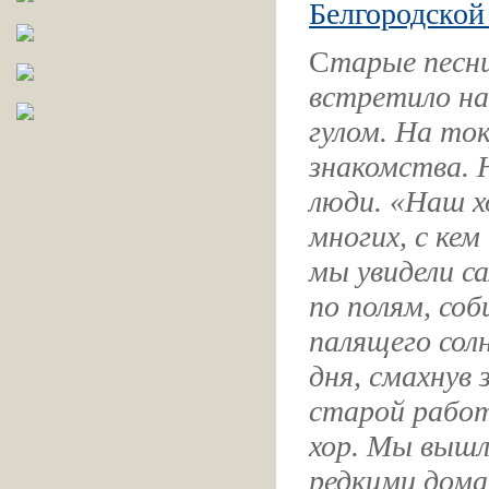
Белгородской 
С
тарые песн
встретило на
гулом. На то
знакомства. 
люди. «Наш х
многих, с ке
мы увидели с
по полям, со
палящего солн
дня, смахнув
старой рабо
хор. Мы вышл
редкими дома