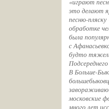
«играют песн
это делают я
песню-пляску
обработке че
была популярн
с Афанасьевк
будто тяжелы
Подсереднего 
В Больше-Бык
большебыковц
завораживаю
московские ф
много лет ис