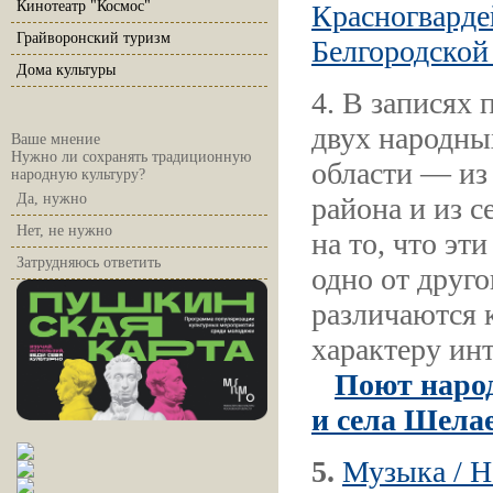
Кинотеатр "Космос"
Красногварде
Грайворонский туризм
Белгородской
Дома культуры
4. В записях
двух народны
Ваше мнение
Нужно ли сохранять традиционную
области — из
народную культуру?
Да, нужно
района и из 
Нет, не нужно
на то, что эт
Затрудняюсь ответить
одно от друго
различаются к
характеру ин
Поют наро
и села Шелае
5.
Музыка / Н