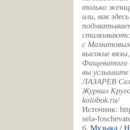
только женщи
или, как здес
подхватывает
сталкиваются
с Маматовым.
высокие вязы,
Фащеватого —
вы услышите 
ЛАЗАРЕВ Сел
Журнал Кругоз
kolobok.ru/
Источник: htt
sela-foscheva
6.
Музыка / Н