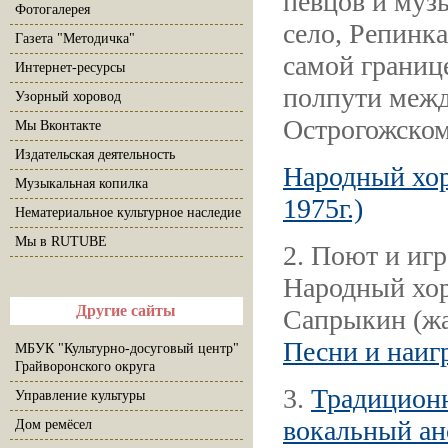
певцов и муз
Фотогалерея
село, Репинка
Газета "Методичка"
самой границ
Интернет-ресурсы
полпути межд
Узорный хоровод
Острогожском
Мы Вконтакте
Издательская деятельность
Народный хор
Музыкальная копилка
1975г.)
Нематериальное культурное наследие
Мы в RUTUBE
2. Поют и иг
Народный хор 
Другие сайты
Сапрыкин (жа
Песни и наиг
МБУК "Культурно-досуговый центр"
Грайворонского округа
3.
Традицион
Управление культуры
вокальный ан
Дом ремёсел